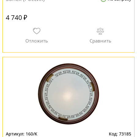
4 740 ₽
160/K
73185