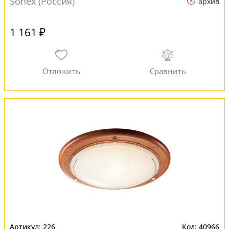
Sonex (Россия)
архив
1 161 ₽
226
40966